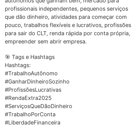
autônomos que ganham bem, mercado para
profissionais independentes, pequenos serviços
que dão dinheiro, atividades para começar com
pouco, trabalhos flexíveis e lucrativos, profissões
para sair do CLT, renda rápida por conta própria,
empreender sem abrir empresa.
🎯 Tags e Hashtags
Hashtags:
#TrabalhoAutônomo
#GanharDinheiroSozinho
#ProfissõesLucrativas
#RendaExtra2025
#ServiçosQueDãoDinheiro
#TrabalhoPorConta
#LiberdadeFinanceira