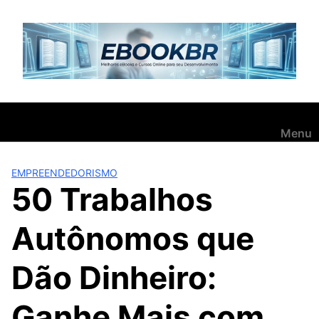
Pular
para
o
conteúdo
Menu
EMPREENDEDORISMO
50 Trabalhos
Autônomos que
Dão Dinheiro:
Ganhe Mais com