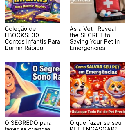
Coleção de
As a Vet I Reveal
EBOOKS: 30
the SECRET to
Contos Infantis Para
Saving Your Pet in
Dormir Rápido
Emergencies
O SEGREDO para
O que fazer se seu
fazer as crianças
PET ENGASGAR?