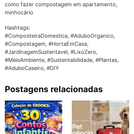
como fazer compostagem em apartamento,
minhocário
Hashtags:
#ComposteiraDomestica, #AduboOrganico,
#Compostagem, #HortaEmCasa,
#JardinagemSustentavel, #LixoZero,
#MeioAmbiente, #Sustentabilidade, #Plantas,
#AduboCaseiro, #DIY
Postagens relacionadas