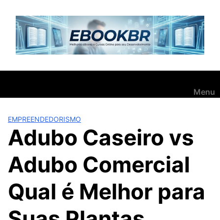
Pular
para
o
conteúdo
Menu
EMPREENDEDORISMO
Adubo Caseiro vs
Adubo Comercial
Qual é Melhor para
Suas Plantas