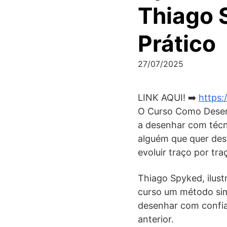
Thiago 
Prático
27/07/2025
LINK AQUI! ➡️
https:
O Curso Como Desenh
a desenhar com técni
alguém que quer dest
evoluir traço por tra
Thiago Spyked, ilust
curso um método sim
desenhar com confian
anterior.