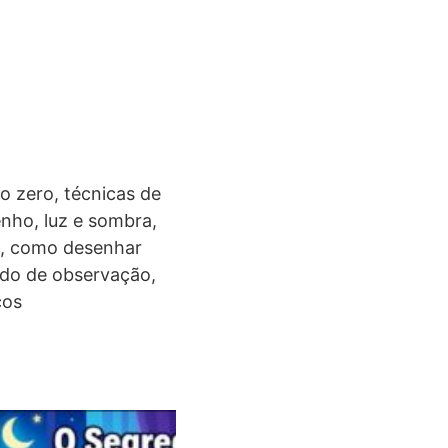
o zero, técnicas de
enho, luz e sombra,
o, como desenhar
udo de observação,
cos