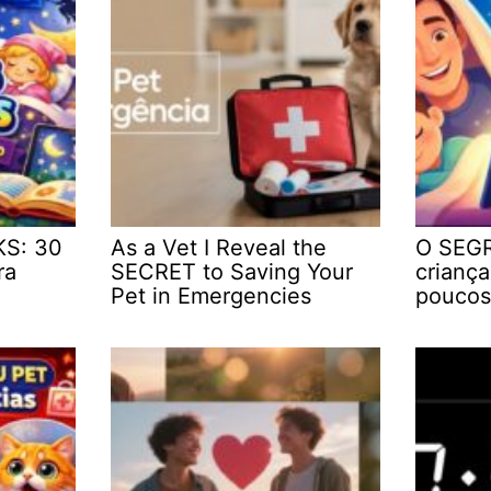
KS: 30
As a Vet I Reveal the
O SEGR
ra
SECRET to Saving Your
crianç
Pet in Emergencies
poucos