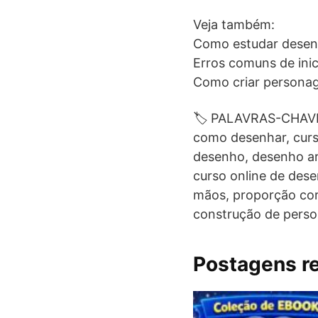
Veja também:
Como estudar desenh
Erros comuns de ini
Como criar personage
🏷️ PALAVRAS-CHAVE 
como desenhar, curs
desenho, desenho art
curso online de des
mãos, proporção corp
construção de perso
Postagens r