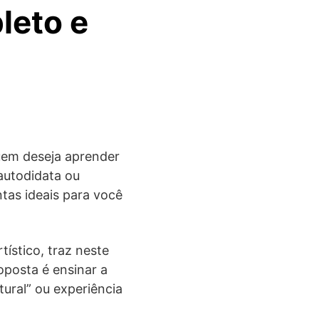
leto e
uem deseja aprender
 autodidata ou
ntas ideais para você
tístico, traz neste
oposta é ensinar a
ural” ou experiência