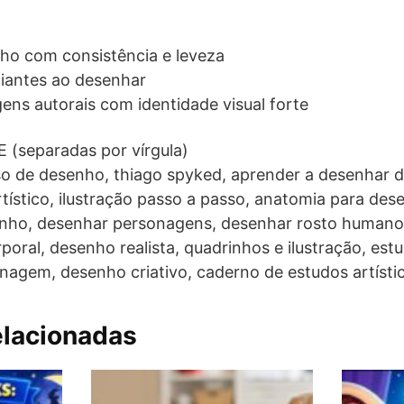
o com consistência e leveza
ciantes ao desenhar
ns autorais com identidade visual forte
(separadas por vírgula)
o de desenho, thiago spyked, aprender a desenhar d
ístico, ilustração passo a passo, anatomia para des
enho, desenhar personagens, desenhar rosto human
oral, desenho realista, quadrinhos e ilustração, est
nagem, desenho criativo, caderno de estudos artísti
elacionadas