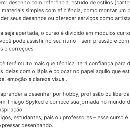
em: desenho com referência, estudo de estilos (cart
 materiais simples com eficiência, como montar um po
er seus desenhos ou oferecer serviços como artista 
 seja apertada, o curso é dividido em módulos curto
e você pode assistir no seu ritmo – sem pressão e com
as e correções.
ocê terá muito mais que técnica: terá confiança para
as ideias com o lápis e colocar no papel aquilo que e
e, emoção e clareza visual.
prender a desenhar por hobby, profissão ou liberdad
com Thiago Spyked e comece sua jornada no mundo 
inspiração.
os, estudantes, pais ou professores – esse curso é 
xpressar desenhando.