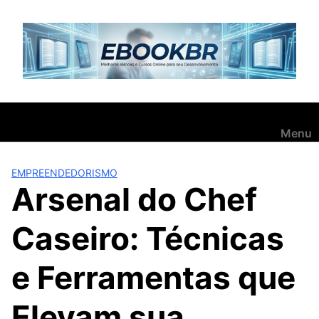
Pular
para
o
conteúdo
Menu
EMPREENDEDORISMO
Arsenal do Chef
Caseiro: Técnicas
e Ferramentas que
Elevam sua