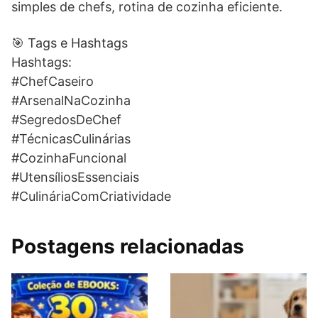
simples de chefs, rotina de cozinha eficiente.
🎯 Tags e Hashtags
Hashtags:
#ChefCaseiro
#ArsenalNaCozinha
#SegredosDeChef
#TécnicasCulinárias
#CozinhaFuncional
#UtensíliosEssenciais
#CulináriaComCriatividade
Postagens relacionadas