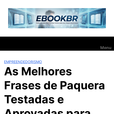
Pular
para
o
conteúdo
Menu
EMPREENDEDORISMO
As Melhores
Frases de Paquera
Testadas e
Aprovadas para