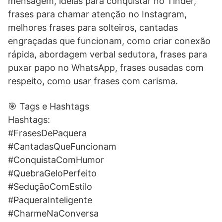
mensagem, ideias para conquistar no Tinder,
frases para chamar atenção no Instagram,
melhores frases para solteiros, cantadas
engraçadas que funcionam, como criar conexão
rápida, abordagem verbal sedutora, frases para
puxar papo no WhatsApp, frases ousadas com
respeito, como usar frases com carisma.
🎯 Tags e Hashtags
Hashtags:
#FrasesDePaquera
#CantadasQueFuncionam
#ConquistaComHumor
#QuebraGeloPerfeito
#SeduçãoComEstilo
#PaqueraInteligente
#CharmeNaConversa