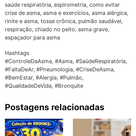
saúde respiratória, espirometria, como evitar
crise de asma, asma e exercícios, asma alérgica,
rinite e asma, tosse crônica, pulmão saudável,
respiração, chiado no peito, asma grave,
espaçador para asma
Hashtags
#ControleDaAsma, #Asma, #SaúdeRespiratória,
#FaltaDeAr, #Pneumologia, #CriseDeAsma,
#BemEstar, #Alergia, #Pulmão,
#QualidadeDeVida, #Bronquite
Postagens relacionadas