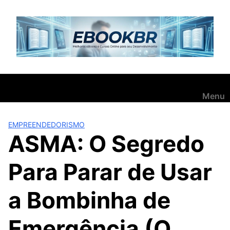
Pular
para
o
conteúdo
Menu
EMPREENDEDORISMO
ASMA: O Segredo
Para Parar de Usar
a Bombinha de
Emergência (O