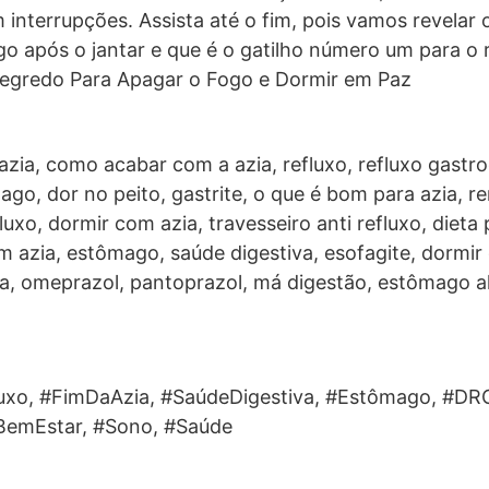
interrupções. Assista até o fim, pois vamos revelar o
o após o jantar e que é o gatilho número um para o 
gredo Para Apagar o Fogo e Dormir em Paz
 azia, como acabar com a azia, refluxo, refluxo gast
o, dor no peito, gastrite, o que é bom para azia, r
fluxo, dormir com azia, travesseiro anti refluxo, dieta 
 azia, estômago, saúde digestiva, esofagite, dormir
a, omeprazol, pantoprazol, má digestão, estômago al
luxo, #FimDaAzia, #SaúdeDigestiva, #Estômago, #DR
BemEstar, #Sono, #Saúde