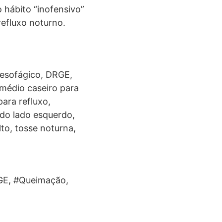
 hábito “inofensivo”
refluxo noturno.
roesofágico, DRGE,
emédio caseiro para
para refluxo,
 do lado esquerdo,
to, tosse noturna,
GE, #Queimação,