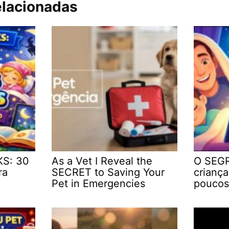
elacionadas
KS: 30
As a Vet I Reveal the
O SEGR
ra
SECRET to Saving Your
crianç
Pet in Emergencies
poucos