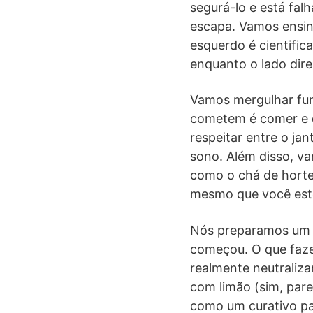
segurá-lo e está fal
escapa. Vamos ensina
esquerdo é cientifi
enquanto o lado direi
Vamos mergulhar fun
cometem é comer e de
respeitar entre o ja
sono. Além disso, va
como o chá de hortel
mesmo que você estej
Nós preparamos um pr
começou. O que faze
realmente neutraliz
com limão (sim, pare
como um curativo par