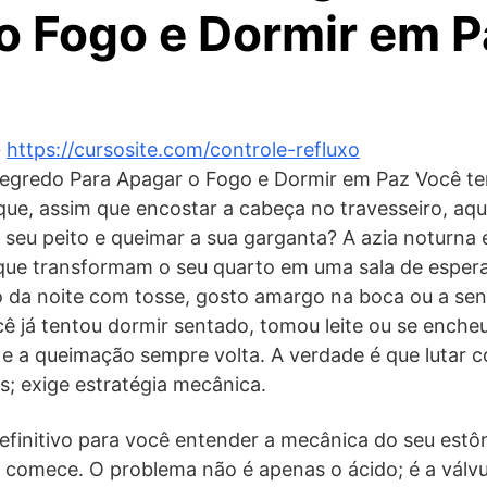
o Fogo e Dormir em P
️
https://cursosite.com/controle-refluxo
gredo Para Apagar o Fogo e Dormir em Paz Você t
ue, assim que encostar a cabeça no travesseiro, aque
 seu peito e queimar a sua garganta? A azia noturna 
s que transformam o seu quarto em uma sala de esper
 da noite com tosse, gosto amargo na boca ou a sens
ê já tentou dormir sentado, tomou leite ou se enche
o e a queimação sempre volta. A verdade é que lutar c
; exige estratégia mecânica.
definitivo para você entender a mecânica do seu est
e comece. O problema não é apenas o ácido; é a válvu