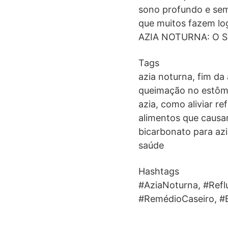
sono profundo e sem 
que muitos fazem log
AZIA NOTURNA: O Se
Tags
azia noturna, fim da
queimação no estômag
azia, como aliviar re
alimentos que causam
bicarbonato para azi
saúde
Hashtags
#AziaNoturna, #Ref
#RemédioCaseiro, #