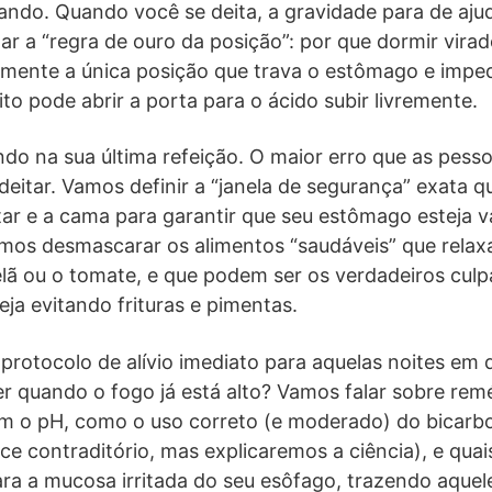
hando. Quando você se deita, a gravidade para de ajud
r a “regra de ouro da posição”: por que dormir virad
camente a única posição que trava o estômago e imp
to pode abrir a porta para o ácido subir livremente.
do na sua última refeição. O maior erro que as pess
itar. Vamos definir a “janela de segurança” exata q
ntar e a cama para garantir que seu estômago esteja 
mos desmascarar os alimentos “saudáveis” que relaxa
ã ou o tomate, e que podem ser os verdadeiros culpa
a evitando frituras e pimentas.
otocolo de alívio imediato para aquelas noites em qu
r quando o fogo já está alto? Vamos falar sobre rem
am o pH, como o uso correto (e moderado) do bicarb
ce contraditório, mas explicaremos a ciência), e qua
a a mucosa irritada do seu esôfago, trazendo aquele 