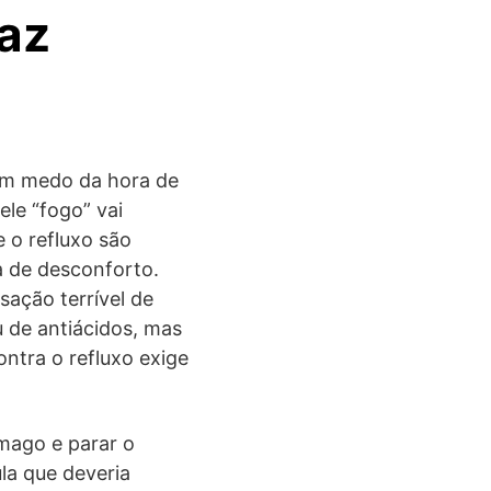
az
em medo da hora de
le “fogo” vai
e o refluxo são
a de desconforto.
ação terrível de
u de antiácidos, mas
ontra o refluxo exige
ômago e parar o
la que deveria