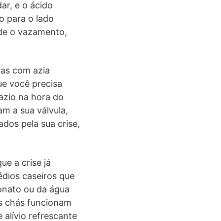
ar, e o ácido
o para o lado
ede o vazamento,
oas com azia
ue você precisa
vazio na hora do
m a sua válvula,
dos pela sua crise,
e a crise já
édios caseiros que
onato ou da água
is chás funcionam
alívio refrescante