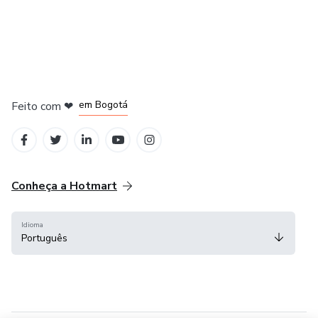
em Amsterdam
em Madrid
em Bogotá
Feito com
❤
em Belo Horizonte
na Cidade do México
Conheça a Hotmart
Idioma
Português