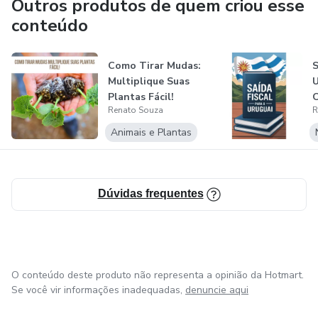
Outros produtos de quem criou esse
explorando novas tendências e metodologias para
conteúdo
transformar informações complexas em conteúdos
acessíveis e de fácil compreensão. Seu objetivo é ajudar
Como Tirar Mudas:
S
outras pessoas a evoluírem e alcançarem melhores
Multiplique Suas
U
resultados por meio do conhecimento.
Plantas Fácil!
O
Renato Souza
R
P
P
Animais e Plantas
Dúvidas frequentes
O conteúdo deste produto não representa a opinião da Hotmart.
Se você vir informações inadequadas,
denuncie aqui