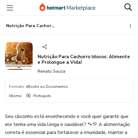
Ir
Ir
Ir
para
para
para
o
o
o
conteúdo
pagamento
rodapé
Nutrição Para Cachorro Idosos: Alimente e Prolongue a Vida!
principal
Nutrição Para Cachorro Idosos: Alimente
e Prolongue a Vida!
Renato Souza
Formato
:
eBooks ou Documentos
Idioma
:
Português
Seu cãozinho está envelhecendo e você quer garantir que
ele tenha uma vida longa e saudável? 🐾💛 A alimentação
correta é essencial para fortalecer a imunidade, manter a