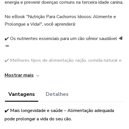
energia e prevenir doenças comuns na terceira idade canina.
No eBook "Nutrição Para Cachorros Idosos: Alimente e
Prolongue a Vida!", você aprenderá:
✔️ Os nutrientes essenciais para um cão sênior saudável 🥩
🥕
✔️ Melhores tipos de alimentação: ração, comida natural e
suplementação 🥘
Mostrar mais
✔️ Como prevenir doenças comuns como artrite, obesidade
e problemas cardíacos 🚑
Vantagens
Detalhes
✔️ Dicas para estimular o apetite e melhorar a digestão 🐕
✔️ Mais longevidade e saúde – Alimentação adequada
✔️ Receitas caseiras balanceadas para complementar a
pode prolongar a vida do seu cão.
dieta 🍲