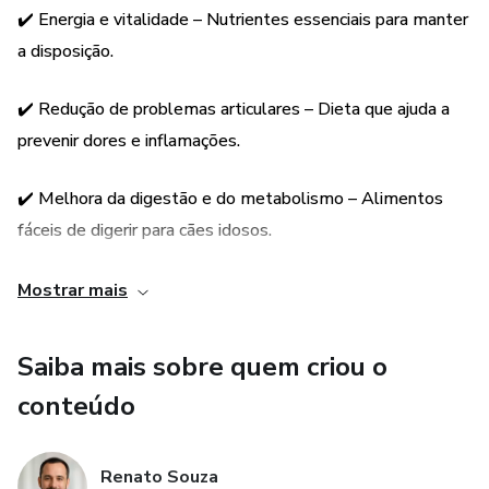
✔️ Energia e vitalidade – Nutrientes essenciais para manter
📥 Compre agora e aprenda a alimentar seu cachorro idoso
a disposição.
da melhor forma!
✔️ Redução de problemas articulares – Dieta que ajuda a
prevenir dores e inflamações.
✔️ Melhora da digestão e do metabolismo – Alimentos
fáceis de digerir para cães idosos.
✔️ Receitas caseiras seguras – Alternativas saudáveis para
Mostrar mais
complementar a alimentação.
Saiba mais sobre quem criou o
✔️ Conteúdo validado por especialistas – Informações
conteúdo
confiáveis para um cuidado
Renato Souza