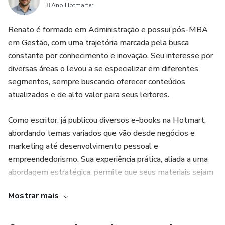
8 Ano Hotmarter
Renato é formado em Administração e possui pós-MBA
em Gestão, com uma trajetória marcada pela busca
constante por conhecimento e inovação. Seu interesse por
diversas áreas o levou a se especializar em diferentes
segmentos, sempre buscando oferecer conteúdos
atualizados e de alto valor para seus leitores.
Como escritor, já publicou diversos e-books na Hotmart,
abordando temas variados que vão desde negócios e
marketing até desenvolvimento pessoal e
empreendedorismo. Sua experiência prática, aliada a uma
abordagem estratégica, permite que seus materiais sejam
diretos, aplicáveis e eficientes para quem busca
Mostrar mais
conhecimento de qualidade.
Além da escrita, Renato está sempre se atualizando,