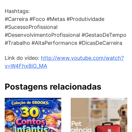
Hashtags:
#Carreira #Foco #Metas #Produtividade
#SucessoProfissional
#DesenvolvimentoProfissional #GestaoDeTempo
#Trabalho #AltaPerformance #DicasDeCarreira
Link do vídeo:
http://www.youtube.com/watch?
v=W4Fhx8jO_MA
Postagens relacionadas