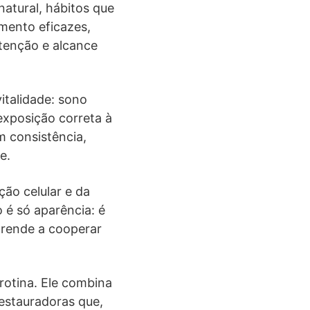
natural, hábitos que
imento eficazes,
etenção e alcance
italidade: sono
 exposição correta à
m consistência,
e.
ão celular e da
é só aparência: é
prende a cooperar
 rotina. Ele combina
restauradoras que,