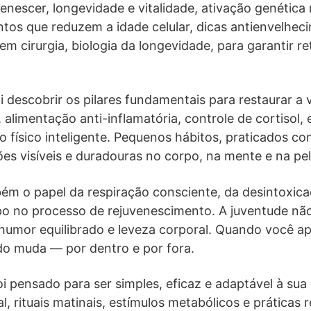
venescer, longevidade e vitalidade, ativação genética 
tos que reduzem a idade celular, dicas antienvelhec
m cirurgia, biologia da longevidade, para garantir r
i descobrir os pilares fundamentais para restaurar a v
 alimentação anti-inflamatória, controle de cortisol,
o físico inteligente. Pequenos hábitos, praticados co
s visíveis e duradouras no corpo, na mente e na pel
m o papel da respiração consciente, da desintoxicaç
 no processo de rejuvenescimento. A juventude não 
 humor equilibrado e leveza corporal. Quando você a
do muda — por dentro e por fora.
oi pensado para ser simples, eficaz e adaptável à sua
l, rituais matinais, estímulos metabólicos e práticas 