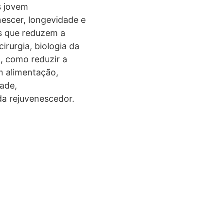
s jovem
nescer, longevidade e
os que reduzem a
irurgia, biologia da
, como reduzir a
m alimentação,
ade,
da rejuvenescedor.