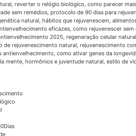
ural, reverter o relógio biológico, como parecer mai
dade sem remédios, protocolo de 90 dias para rejuve
 genética natural, hábitos que rejuvenescem, aliment
 antienvelhecimento eficazes, como rejuvenescer sem c
antienvelhecimento 2025, regeneração celular natural
no de rejuvenescimento natural, rejuvenescimento co
s antienvelhecimento, como ativar genes da longevid
a mente, hormônios e juventude natural, estilo de vi
scimento
lógico
l
0Dias
de