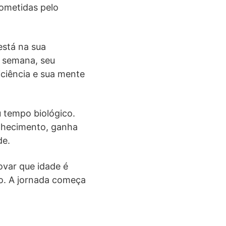
rometidas pelo
está na sua
a semana, seu
ciência e sua mente
u tempo biológico.
lhecimento, ganha
de.
ovar que idade é
o. A jornada começa