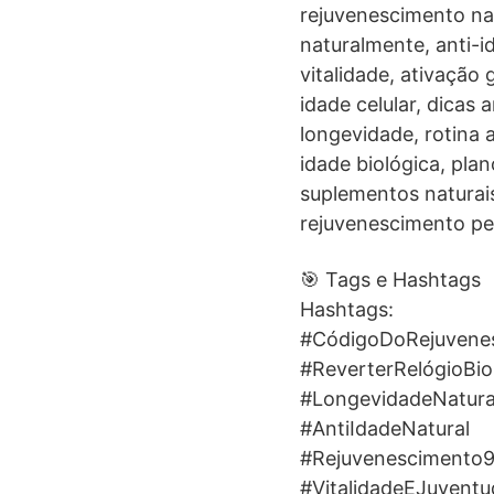
rejuvenescimento nat
naturalmente, anti-i
vitalidade, ativação
idade celular, dicas
longevidade, rotina 
idade biológica, pla
suplementos naturai
rejuvenescimento pel
🎯 Tags e Hashtags
Hashtags:
#CódigoDoRejuvene
#ReverterRelógioBio
#LongevidadeNatura
#AntiIdadeNatural
#Rejuvenescimento9
#VitalidadeEJuventu