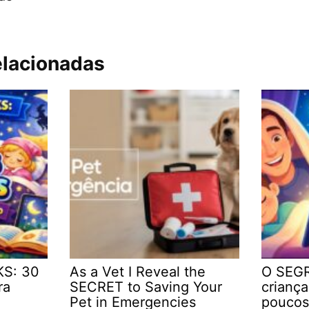
elacionadas
KS: 30
As a Vet I Reveal the
O SEGR
ra
SECRET to Saving Your
crianç
Pet in Emergencies
poucos