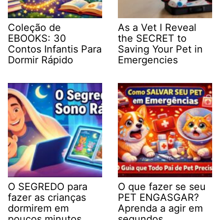
Coleção de
As a Vet I Reveal
EBOOKS: 30
the SECRET to
Contos Infantis Para
Saving Your Pet in
Dormir Rápido
Emergencies
O SEGREDO para
O que fazer se seu
fazer as crianças
PET ENGASGAR?
dormirem em
Aprenda a agir em
poucos minutos
segundos