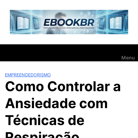
Pular
para
o
conteúdo
Menu
EMPREENDEDORISMO
Como Controlar a
Ansiedade com
Técnicas de
Respiração