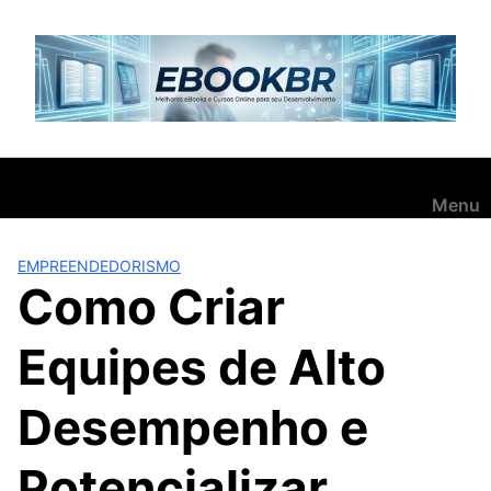
Pular
para
o
conteúdo
Menu
EMPREENDEDORISMO
Como Criar
Equipes de Alto
Desempenho e
Potencializar