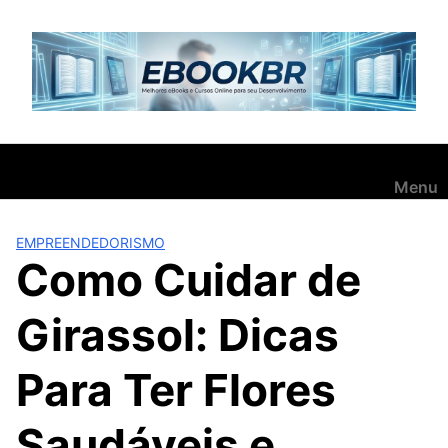
Pular
para
o
conteúdo
Menu
EMPREENDEDORISMO
Como Cuidar de
Girassol: Dicas
Para Ter Flores
Saudáveis e