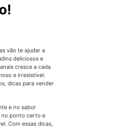
o!
as vão te ajudar a
dins deliciosos e
anais cresce a cada
so e irresistível.
os, dicas para vender
nte e no sabor
a no ponto certo e
vel. Com essas dicas,