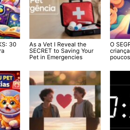
KS: 30
As a Vet I Reveal the
O SEGR
ra
SECRET to Saving Your
crianç
Pet in Emergencies
poucos