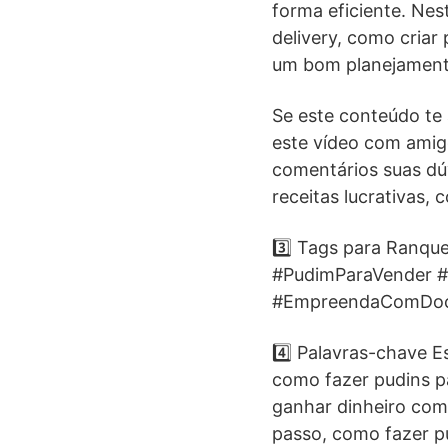
forma eficiente. Ne
delivery, como criar
um bom planejamento
Se este conteúdo te a
este vídeo com amig
comentários suas dú
receitas lucrativas,
3️⃣ Tags para Ranq
#PudimParaVender #
#EmpreendaComDo
4️⃣ Palavras-chave E
como fazer pudins p
ganhar dinheiro com
passo, como fazer pu