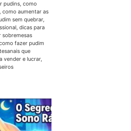
er pudins, como
s, como aumentar as
udim sem quebrar,
sional, dicas para
ar sobremesas
, como fazer pudim
rtesanais que
 vender e lucrar,
seiros