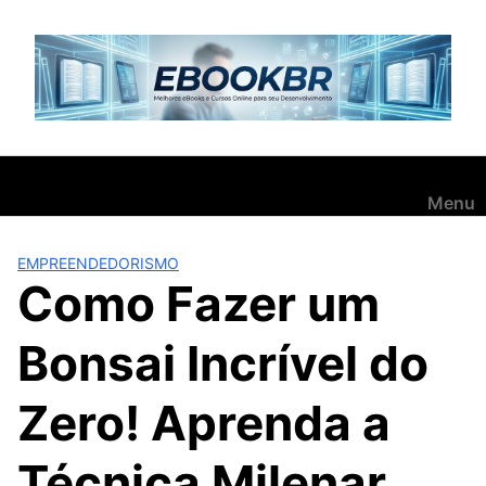
Pular
para
o
conteúdo
Menu
EMPREENDEDORISMO
Como Fazer um
Bonsai Incrível do
Zero! Aprenda a
Técnica Milenar