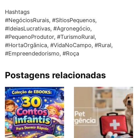
Hashtags
#NegóciosRurais, #SítiosPequenos,
#IdeiasLucrativas, #Agronegócio,
#PequenoProdutor, #TurismoRural,
#HortaOrgânica, #VidaNoCampo, #Rural,
#Empreendedorismo, #Roça
Postagens relacionadas