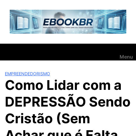
Pular
para
o
conteúdo
Menu
EMPREENDEDORISMO
Como Lidar com a
DEPRESSÃO Sendo
Cristão (Sem
Achar que é Falta