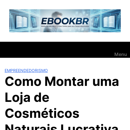
Pular
para
o
conteúdo
Menu
EMPREENDEDORISMO
Como Montar uma
Loja de
Cosméticos
Naturais Lucrativa