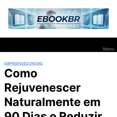
Pular
para
o
conteúdo
Menu
EMPREENDEDORISMO
Como
Rejuvenescer
Naturalmente em
90 Dias e Reduzir