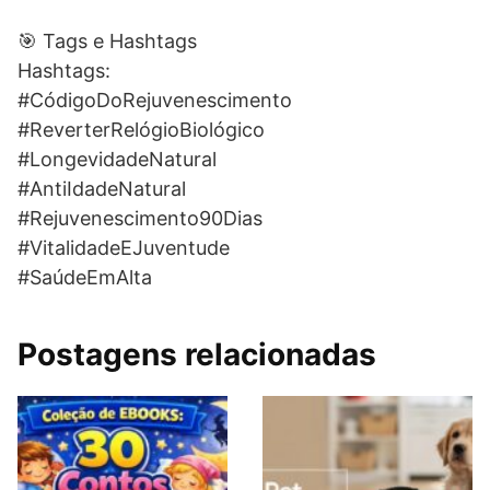
🎯 Tags e Hashtags
Hashtags:
#CódigoDoRejuvenescimento
#ReverterRelógioBiológico
#LongevidadeNatural
#AntiIdadeNatural
#Rejuvenescimento90Dias
#VitalidadeEJuventude
#SaúdeEmAlta
Postagens relacionadas