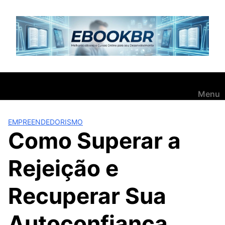
Pular
para
o
conteúdo
Menu
EMPREENDEDORISMO
Como Superar a
Rejeição e
Recuperar Sua
Autoconfiança