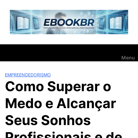
Pular
para
o
conteúdo
Menu
EMPREENDEDORISMO
Como Superar o
Medo e Alcançar
Seus Sonhos
Profissionais e de