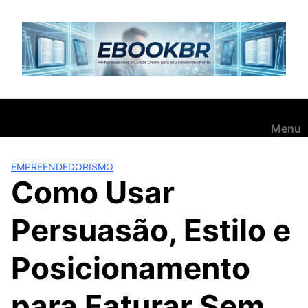
Pular
para
o
conteúdo
Menu
EMPREENDEDORISMO
Como Usar
Persuasão, Estilo e
Posicionamento
para Faturar Sem