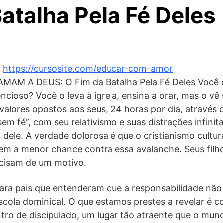
atalha Pela Fé Deles
️
https://cursosite.com/educar-com-amor
AM A DEUS: O Fim da Batalha Pela Fé Deles Você ol
ncioso? Você o leva à igreja, ensina a orar, mas o v
alores opostos aos seus, 24 horas por dia, através 
m fé”, com seu relativismo e suas distrações infinit
dele. A verdade dolorosa é que o cristianismo cultural
em a menor chance contra essa avalanche. Seus filh
ecisam de um motivo.
para pais que entenderam que a responsabilidade não
escola dominical. O que estamos prestes a revelar é 
ntro de discipulado, um lugar tão atraente que o mun