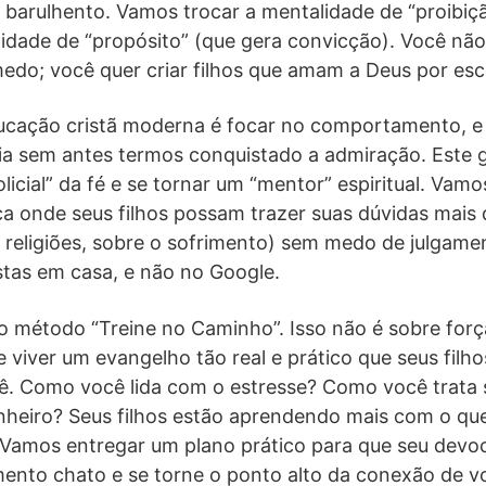
barulhento. Vamos trocar a mentalidade de “proibiç
lidade de “propósito” (que gera convicção). Você não 
do; você quer criar filhos que amam a Deus por esc
ucação cristã moderna é focar no comportamento, e
ia sem antes termos conquistado a admiração. Este g
olicial” da fé e se tornar um “mentor” espiritual. Vam
 onde seus filhos possam trazer suas dúvidas mais d
s religiões, sobre o sofrimento) sem medo de julgame
tas em casa, e não no Google.
 método “Treine no Caminho”. Isso não é sobre força
e viver um evangelho tão real e prático que seus filh
. Como você lida com o estresse? Como você trata
inheiro? Seus filhos estão aprendendo mais com o qu
 Vamos entregar um plano prático para que seu devoc
ento chato e se torne o ponto alto da conexão de v