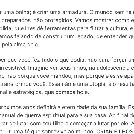
ar uma bolha; é criar uma armadura. O mundo sem fé é
ar preparados, não protegidos. Vamos mostrar como 
lida, que lhes dê ferramentas para filtrar a cultura, 
tamos falando de construir um legado, de entender q
 pela alma dele.
er que você fez tudo o que podia, não para forçar u
resistível. Imagine ver seus filhos, na adolescência e
o não porque você mandou, mas porque eles se apa
ransformou você. Essa não é uma utopia; é o resul
nal e estratégica, que começa hoje.
róximos anos definirá a eternidade da sua família. E
anual de guerra espiritual para a sua casa. Ao final d
ar de lutar com seu filho e começar a lutar por ele. 
truir uma fé que sobrevive ao mundo. CRIAR FILH