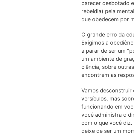
parecer desbotado e 
rebeldia) pela menta
que obedecem por me
O grande erro da ed
Exigimos a obediênc
a parar de ser um “p
um ambiente de graça
ciência, sobre outra
encontrem as respos
Vamos desconstruir o
versículos, mas sobr
funcionando em você
você administra o d
com o que você diz.
deixe de ser um mom