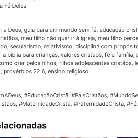
a Fé Deles
m a Deus, guia para um mundo sem fé, educação cristã
ristãos, meu filho não quer ir à igreja, meu filho per
ndo, secularismo, relativismo, disciplina com propósi
 a bíblia para crianças, valores cristãos, fé e família,
omo orar pelos filhos, filhos adolescentes cristãos, l
l, provérbios 22 6, ensino religioso
mADeus, #EducaçãoCristã, #PaisCristãos, #MundoSe
stãos, #MaternidadeCristã, #PaternidadeCristã, #Fé,
elacionadas