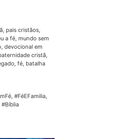
, pais cristãos,
deu a fé, mundo sem
to, devocional em
 paternidade cristã,
egado, fé, batalha
mFé, #FéEFamilia,
 #Bíblia