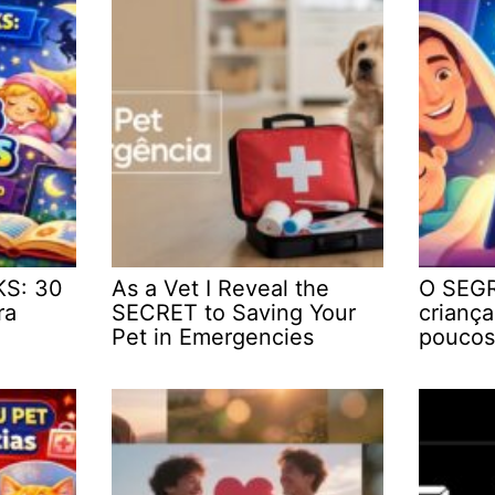
KS: 30
As a Vet I Reveal the
O SEGR
ra
SECRET to Saving Your
crianç
Pet in Emergencies
poucos