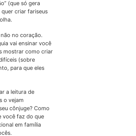
ão” (que só gera
quer criar fariseus
olha.
 não no coração.
uia vai ensinar você
os mostrar como criar
ifíceis (sobre
nto, para que eles
r a leitura de
os o vejam
 seu cônjuge? Como
e você faz do que
ional em família
ocês.