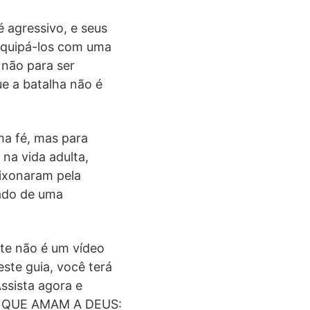
 agressivo, e seus
equipá-los com uma
e não para ser
ue a batalha não é
ma fé, mas para
 na vida adulta,
ixonaram pela
tado de uma
ste não é um vídeo
este guia, você terá
Assista agora e
OS QUE AMAM A DEUS: