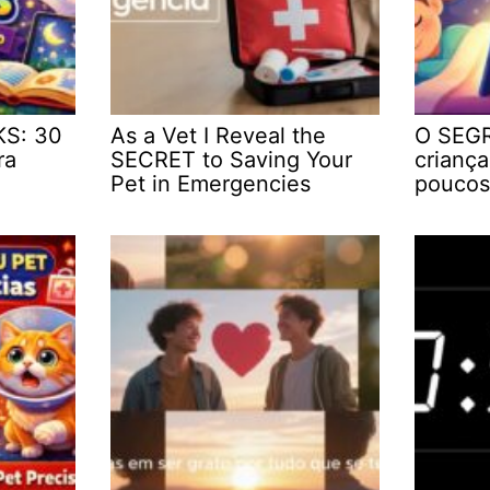
KS: 30
As a Vet I Reveal the
O SEGR
ra
SECRET to Saving Your
crianç
Pet in Emergencies
poucos