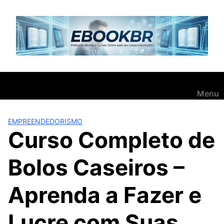
Pular
para
o
conteúdo
Menu
EMPREENDEDORISMO
Curso Completo de
Bolos Caseiros –
Aprenda a Fazer e
Lucre com Suas