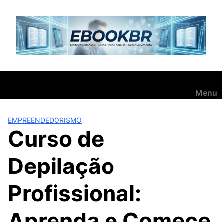
Pular
para
o
conteúdo
Menu
EMPREENDEDORISMO
Curso de
Depilação
Profissional:
Aprenda e Comece