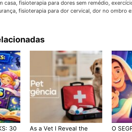
m casa, fisioterapia para dores sem remédio, exercíci
rança, fisioterapia para dor cervical, dor no ombro e
elacionadas
KS: 30
As a Vet I Reveal the
O SEGR