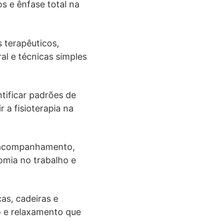
os e ênfase total na
 terapêuticos,
ral e técnicas simples
ntificar padrões de
r a fisioterapia na
e acompanhamento,
omia no trabalho e
as, cadeiras e
o e relaxamento que