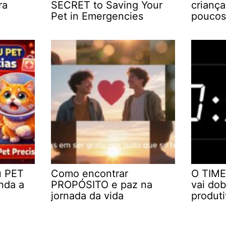
ra
SECRET to Saving Your
crianç
Pet in Emergencies
poucos
u PET
Como encontrar
O TIME
nda a
PROPÓSITO e paz na
vai dob
jornada da vida
produt