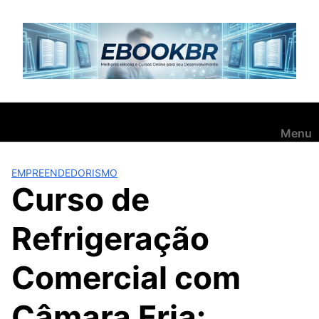
Pular
para
o
conteúdo
Menu
EMPREENDEDORISMO
Curso de
Refrigeração
Comercial com
Câmara Fria: