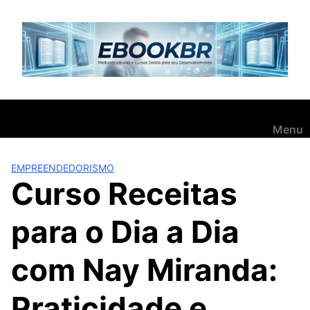
Pular
para
o
conteúdo
Menu
EMPREENDEDORISMO
Curso Receitas
para o Dia a Dia
com Nay Miranda:
Praticidade e