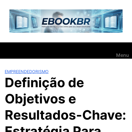
Pular
para
o
conteúdo
Menu
EMPREENDEDORISMO
Definição de
Objetivos e
Resultados-Chave:
Estratégia Para