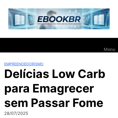
Pular
para
o
conteúdo
Menu
EMPREENDEDORISMO
Delícias Low Carb
para Emagrecer
sem Passar Fome
28/07/2025