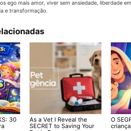
os ego mais amor, viver sem ansiedade, liberdade em
ia e transformação.
elacionadas
KS: 30
As a Vet I Reveal the
O SEGR
ra
SECRET to Saving Your
crianç