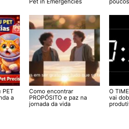
Pet in Emergencies
poucos
u PET
Como encontrar
O TIME
nda a
PROPÓSITO e paz na
vai dob
jornada da vida
produt