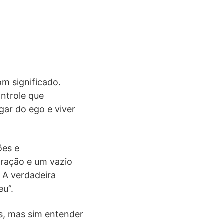
m significado.
ontrole que
ar do ego e viver
ões e
tração e um vazio
 A verdadeira
eu”.
s, mas sim entender