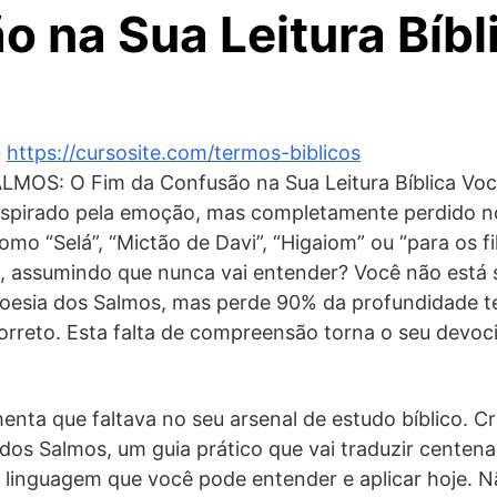
 na Sua Leitura Bíbl
️
https://cursosite.com/termos-biblicos
OS: O Fim da Confusão na Sua Leitura Bíblica Você j
inspirado pela emoção, mas completamente perdido n
omo “Selá”, “Mictão de Davi”, “Higaiom” ou “para os f
, assumindo que nunca vai entender? Você não está 
poesia dos Salmos, mas perde 90% da profundidade t
correto. Esta falta de compreensão torna o seu devoci
menta que faltava no seu arsenal de estudo bíblico. C
dos Salmos, um guia prático que vai traduzir centena
linguagem que você pode entender e aplicar hoje. 