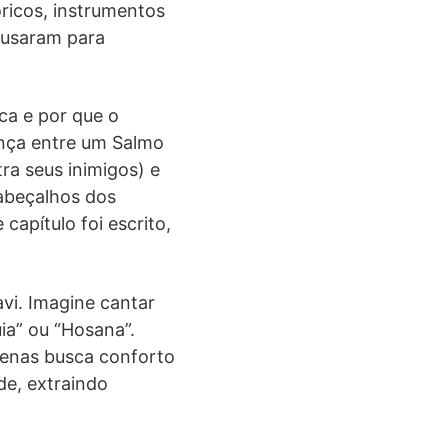
óricos, instrumentos
s usaram para
ca e por que o
ença entre um Salmo
ra seus inimigos) e
cabeçalhos dos
apítulo foi escrito,
vi. Imagine cantar
uia” ou “Hosana”.
apenas busca conforto
de, extraindo