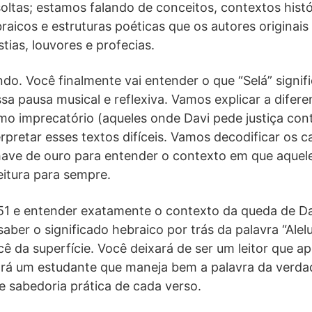
oltas; estamos falando de conceitos, contextos hist
raicos e estruturas poéticas que os autores originai
tias, louvores e profecias.
o. Você finalmente vai entender o que “Selá” signifi
sa pausa musical e reflexiva. Vamos explicar a difer
o imprecatório (aqueles onde Davi pede justiça cont
pretar esses textos difíceis. Vamos decodificar os 
ave de ouro para entender o contexto em que aquele c
eitura para sempre.
 51 e entender exatamente o contexto da queda de Da
aber o significado hebraico por trás da palavra “Alel
você da superfície. Você deixará de ser um leitor que 
ará um estudante que maneja bem a palavra da verda
e sabedoria prática de cada verso.