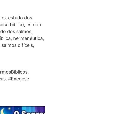
mos, estudo dos
aico bíblico, estudo
cado dos salmos,
blica, hermenêutica,
 salmos difíceis,
rmosBíblicos,
eus, #Exegese