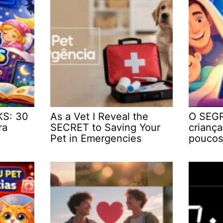
KS: 30
As a Vet I Reveal the
O SEGR
ra
SECRET to Saving Your
crianç
Pet in Emergencies
poucos