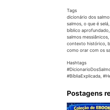
Tags
dicionário dos salmo
salmos, o que é selá,
bíblico aprofundado, 
salmos messiânicos, 
contexto histórico, b
como orar com os sa
Hashtags
#DicionarioDosSalmo
#BíbliaExplicada, #H
Postagens r