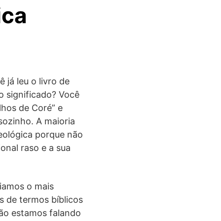
ica
á leu o livro de
o significado? Você
ilhos de Coré” e
sozinho. A maioria
eológica porque não
onal raso e a sua
riamos o mais
s de termos bíblicos
Não estamos falando