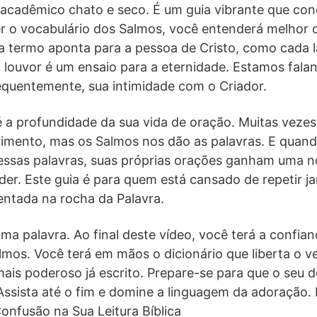
 acadêmico chato e seco. É um guia vibrante que co
r o vocabulário dos Salmos, você entenderá melhor 
 termo aponta para a pessoa de Cristo, como cada l
 louvor é um ensaio para a eternidade. Estamos fala
equentemente, sua intimidade com o Criador.
é a profundidade da sua vida de oração. Muitas vez
rimento, mas os Salmos nos dão as palavras. E quan
 dessas palavras, suas próprias orações ganham uma 
der. Este guia é para quem está cansado de repetir ja
ntada na rocha da Palavra.
a palavra. Ao final deste vídeo, você terá a confia
almos. Você terá em mãos o dicionário que liberta o v
mais poderoso já escrito. Prepare-se para que o seu 
Assista até o fim e domine a linguagem da adoraçã
nfusão na Sua Leitura Bíblica