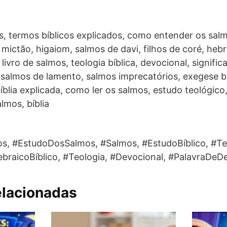
s, termos bíblicos explicados, como entender os sal
 mictão, higaiom, salmos de davi, filhos de coré, hebr
livro de salmos, teologia bíblica, devocional, signifi
salmos de lamento, salmos imprecatórios, exegese bí
íblia explicada, como ler os salmos, estudo teológico,
lmos, bíblia
s, #EstudoDosSalmos, #Salmos, #EstudoBíblico, #Te
ebraicoBíblico, #Teologia, #Devocional, #PalavraDeD
elacionadas