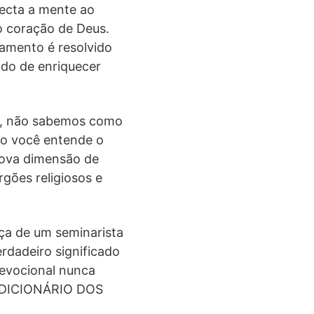
necta a mente ao
o coração de Deus.
amento é resolvido
ndo de enriquecer
es, não sabemos como
do você entende o
nova dimensão de
rgões religiosos e
nça de um seminarista
erdadeiro significado
devocional nunca
o. DICIONÁRIO DOS