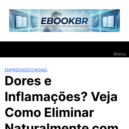
Pular
para
o
conteúdo
Menu
EMPREENDEDORISMO
Dores e
Inflamações? Veja
Como Eliminar
Naturalmente com