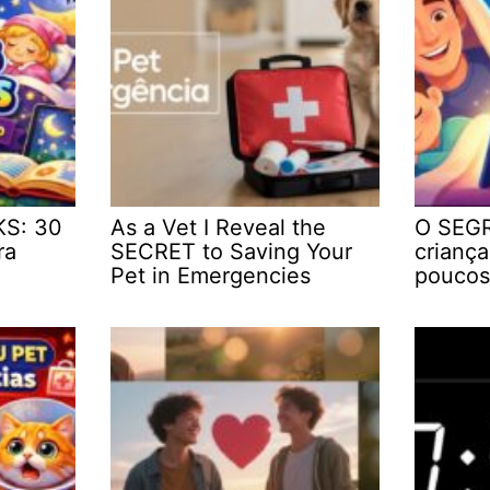
KS: 30
As a Vet I Reveal the
O SEGR
ra
SECRET to Saving Your
crianç
Pet in Emergencies
poucos