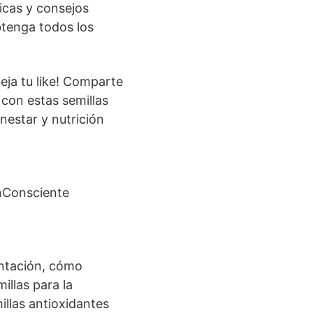
icas y consejos
btenga todos los
deja tu like! Comparte
 con estas semillas
nestar y nutrición
nConsciente
mentación, cómo
illas para la
illas antioxidantes