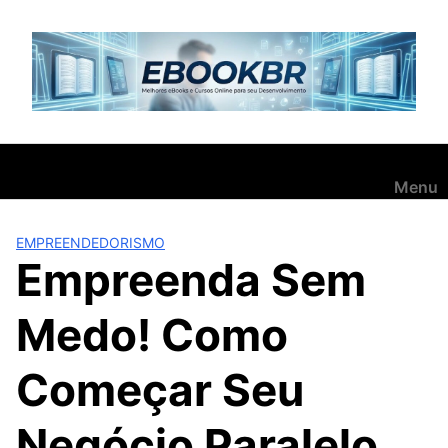
Pular
para
o
conteúdo
Menu
EMPREENDEDORISMO
Empreenda Sem
Medo! Como
Começar Seu
Negócio Paralelo