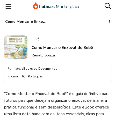
Ir
Ir
Ir
para
para
para
o
o
o
conteúdo
pagamento
rodapé
Como Montar o Enxoval do Bebê
principal
Como Montar o Enxoval do Bebê
Renato Souza
Formato
:
eBooks ou Documentos
Idioma
:
Português
"Como Montar o Enxoval do Bebê" é o guia definitivo para
futuros pais que desejam organizar o enxoval de maneira
prática, funcional e sem desperdícios. Este eBook oferece
uma lista detalhada com os itens essenciais, dicas para