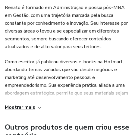
Renato é formado em Administração e possui pós-MBA
em Gestão, com uma trajetória marcada pela busca
constante por conhecimento e inovação. Seu interesse por
diversas áreas o levou a se especializar em diferentes
segmentos, sempre buscando oferecer conteúdos
atualizados e de alto valor para seus leitores.
Como escritor, já publicou diversos e-books na Hotmart,
abordando temas variados que vão desde negócios e
marketing até desenvolvimento pessoal e
empreendedorismo. Sua experiência prática, aliada a uma
abordagem estratégica, permite que seus materiais sejam
diretos, aplicáveis e eficientes para quem busca
Mostrar mais
conhecimento de qualidade.
Além da escrita, Renato está sempre se atualizando,
Outros produtos de quem criou esse
explorando novas tendências e metodologias para