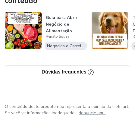
conteúdo
transformar informações complexas em conteúdos
acessíveis e de fácil compreensão. Seu objetivo é ajudar
Guia para Abrir
outras pessoas a evoluírem e alcançarem melhores
Negócio de
C
resultados por meio do conhecimento.
Alimentação
D
Renato Souza
R
I
Negócios e Carreira
Dúvidas frequentes
O conteúdo deste produto não representa a opinião da Hotmart.
Se você vir informações inadequadas,
denuncie aqui