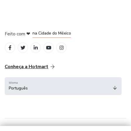
em Bogotá
em Amsterdam
em Madrid
na Cidade do México
Feito com
❤
em Belo Horizonte
Conheça a Hotmart
Idioma
Português