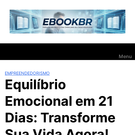
Pular
para
o
conteúdo
Menu
EMPREENDEDORISMO
Equilíbrio
Emocional em 21
Dias: Transforme
Sua Vida Agora!