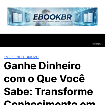
Pular
para
o
conteúdo
Menu
EMPREENDEDORISMO
Ganhe Dinheiro
com o Que Você
Sabe: Transforme
Conhecimento em