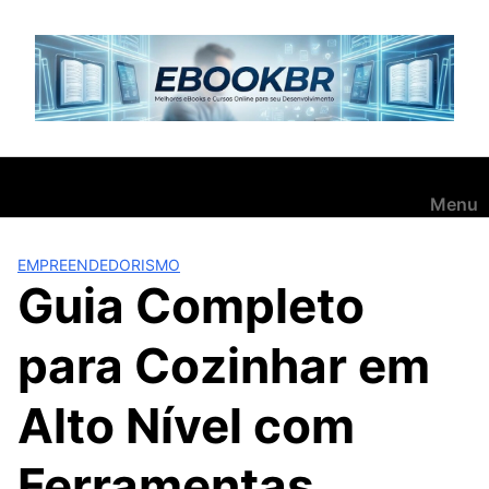
Pular
para
o
conteúdo
Menu
EMPREENDEDORISMO
Guia Completo
para Cozinhar em
Alto Nível com
Ferramentas