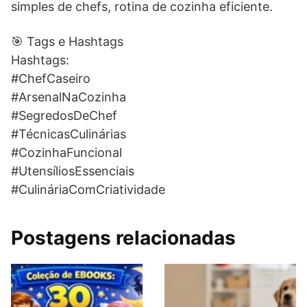
simples de chefs, rotina de cozinha eficiente.
🎯 Tags e Hashtags
Hashtags:
#ChefCaseiro
#ArsenalNaCozinha
#SegredosDeChef
#TécnicasCulinárias
#CozinhaFuncional
#UtensíliosEssenciais
#CulináriaComCriatividade
Postagens relacionadas