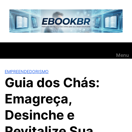
Pular
para
o
conteúdo
Menu
EMPREENDEDORISMO
Guia dos Chás:
Emagreça,
Desinche e
Revitalize Sua