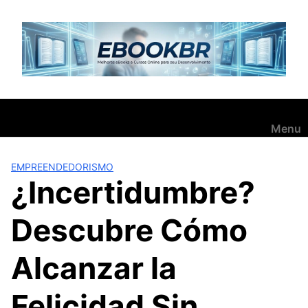
Pular
para
o
conteúdo
Menu
EMPREENDEDORISMO
¿Incertidumbre?
Descubre Cómo
Alcanzar la
Felicidad Sin