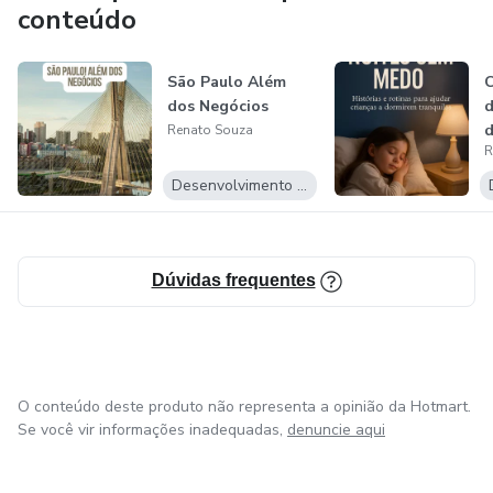
explorando novas tendências e metodologias para
conteúdo
transformar informações complexas em conteúdos
acessíveis e de fácil compreensão. Seu objetivo é ajudar
São Paulo Além
C
outras pessoas a evoluírem e alcançarem melhores
dos Negócios
d
resultados por meio do conhecimento.
d
Renato Souza
R
N
Desenvolvimento Pessoal
Dúvidas frequentes
O conteúdo deste produto não representa a opinião da Hotmart.
Se você vir informações inadequadas,
denuncie aqui