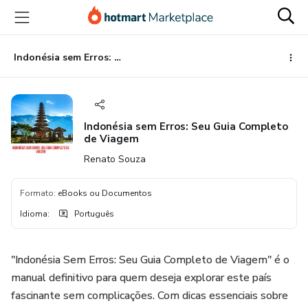
Ir
Ir
Ir
para
para
para
o
o
o
conteúdo
pagamento
rodapé
Indonésia sem Erros: Seu Guia Completo de Viagem
principal
Indonésia sem Erros: Seu Guia Completo
de Viagem
Renato Souza
Formato
:
eBooks ou Documentos
Idioma
:
Português
"Indonésia Sem Erros: Seu Guia Completo de Viagem" é o
manual definitivo para quem deseja explorar este país
fascinante sem complicações. Com dicas essenciais sobre