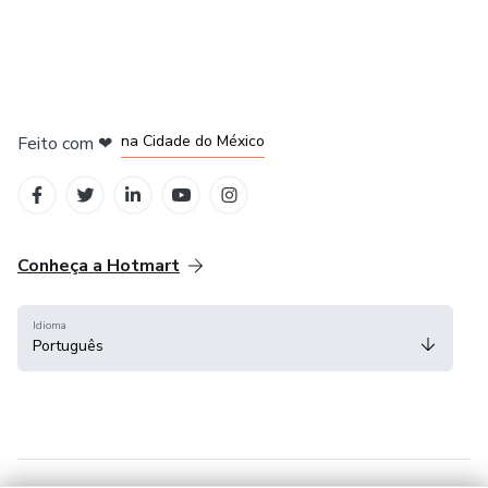
em Bogotá
em Amsterdam
em Madrid
na Cidade do México
Feito com
❤
em Belo Horizonte
Conheça a Hotmart
Idioma
Português