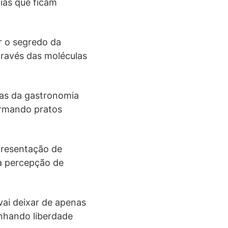
cias que ficam
r o segredo da
través das moléculas
nas da gastronomia
ormando pratos
presentação de
 a percepção de
ai deixar de apenas
anhando liberdade