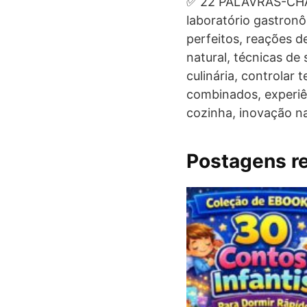
✅ 22 PALAVRAS-CH
laboratório gastronô
perfeitos, reações d
natural, técnicas de
culinária, controlar
combinados, experiê
cozinha, inovação na
Postagens r