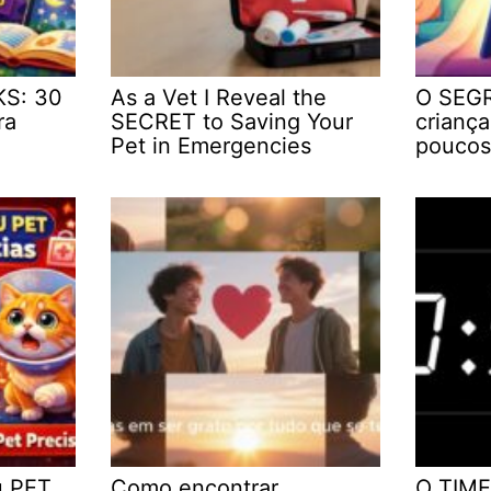
KS: 30
As a Vet I Reveal the
O SEGR
ra
SECRET to Saving Your
crianç
Pet in Emergencies
poucos
u PET
Como encontrar
O TIME