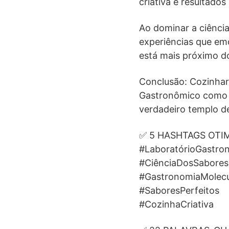
criativa e resultados
Ao dominar a ciênci
experiências que em
está mais próximo d
Conclusão: Cozinhar
Gastronômico como 
verdadeiro templo de
✅ 5 HASHTAGS OTI
#LaboratórioGastro
#CiênciaDosSabores
#GastronomiaMolecu
#SaboresPerfeitos
#CozinhaCriativa