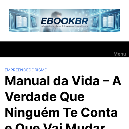
Pular
para
o
conteúdo
Menu
EMPREENDEDORISMO
Manual da Vida – A
Verdade Que
Ninguém Te Conta
e Que Vai Mudar