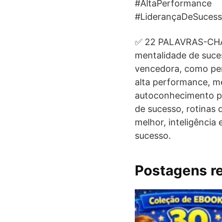
#AltaPerformance
#LiderançaDeSuces
✅ 22 PALAVRAS-CH
mentalidade de suces
vencedora, como pens
alta performance, me
autoconhecimento par
de sucesso, rotinas 
melhor, inteligência
sucesso.
Postagens r