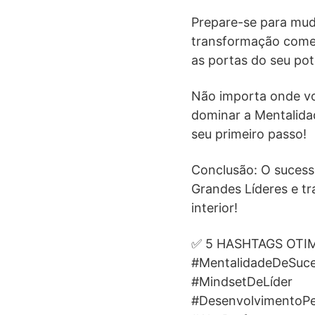
Prepare-se para mud
transformação começ
as portas do seu pote
Não importa onde vo
dominar a Mentalidad
seu primeiro passo!
Conclusão: O sucess
Grandes Líderes e tr
interior!
✅ 5 HASHTAGS OTI
#MentalidadeDeSuc
#MindsetDeLíder
#DesenvolvimentoPe