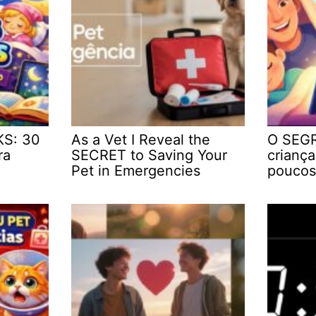
KS: 30
As a Vet I Reveal the
O SEGR
ra
SECRET to Saving Your
crianç
Pet in Emergencies
poucos