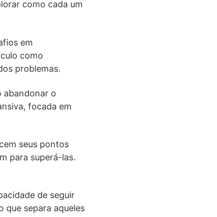
xplorar como cada um
afios em
áculo como
dos problemas.
o abandonar o
ansiva, focada em
ecem seus pontos
m para superá-las.
apacidade de seguir
o que separa aqueles