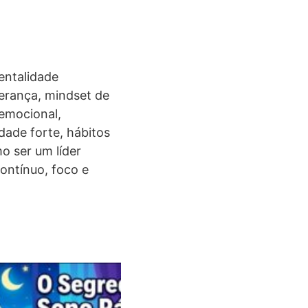
entalidade
derança, mindset de
 emocional,
dade forte, hábitos
o ser um líder
contínuo, foco e