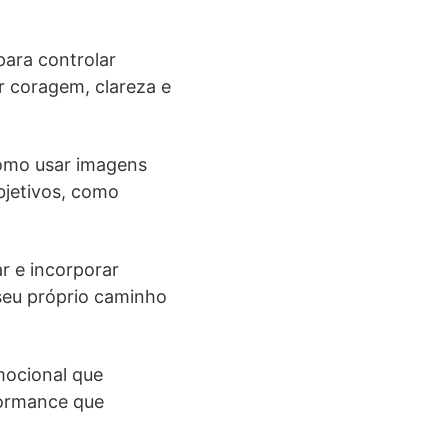
para controlar
r coragem, clareza e
como usar imagens
bjetivos, como
r e incorporar
seu próprio caminho
mocional que
formance que