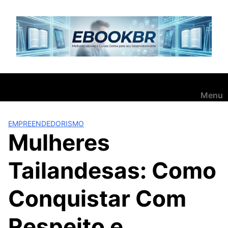
Pular
para
o
conteúdo
Menu
EMPREENDEDORISMO
Mulheres
Tailandesas: Como
Conquistar Com
Respeito e