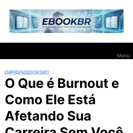
Pular
para
o
conteúdo
Menu
EMPREENDEDORISMO
O Que é Burnout e
Como Ele Está
Afetando Sua
Carreira Sem Você