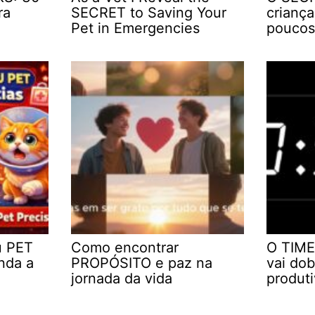
ra
SECRET to Saving Your
crianç
Pet in Emergencies
poucos
u PET
Como encontrar
O TIME
nda a
PROPÓSITO e paz na
vai dob
jornada da vida
produt