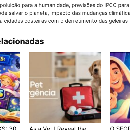
a poluição para a humanidade, previsões do IPCC para
ode salvar o planeta, impacto das mudanças climátic
ra cidades costeiras com o derretimento das geleiras
elacionadas
KS: 30
As a Vet I Reveal the
O SEGR