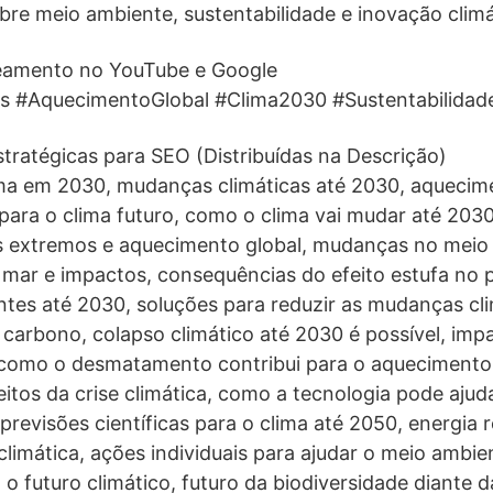
re meio ambiente, sustentabilidade e inovação climá
ueamento no YouTube e Google
 #AquecimentoGlobal #Clima2030 #Sustentabilidade
stratégicas para SEO (Distribuídas na Descrição)
ima em 2030, mudanças climáticas até 2030, aquecim
para o clima futuro, como o clima vai mudar até 2030,
os extremos e aquecimento global, mudanças no meio
mar e impactos, consequências do efeito estufa no p
ntes até 2030, soluções para reduzir as mudanças cl
 carbono, colapso climático até 2030 é possível, im
, como o desmatamento contribui para o aquecimento 
eitos da crise climática, como a tecnologia pode aju
previsões científicas para o clima até 2050, energia
 climática, ações individuais para ajudar o meio ambi
 o futuro climático, futuro da biodiversidade diante