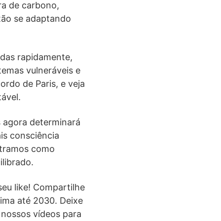
ra de carbono,
stão se adaptando
adas rapidamente,
temas vulneráveis e
ordo de Paris, e veja
ável.
 agora determinará
is consciência
ostramos como
librado.
seu like! Compartilhe
ima até 2030. Deixe
 nossos vídeos para