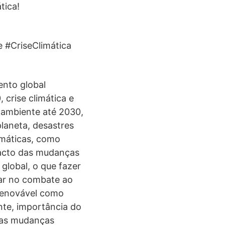
tica!
 #CriseClimática
ento global
 crise climática e
 ambiente até 2030,
laneta, desastres
imáticas, como
pacto das mudanças
global, o que fazer
dar no combate ao
 renovável como
ente, importância do
 das mudanças