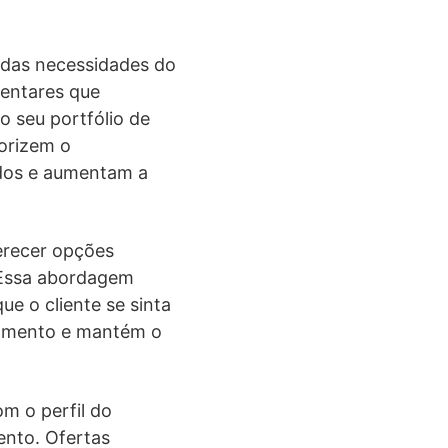
 das necessidades do
mentares que
o seu portfólio de
lorizem o
ados e aumentam a
ferecer opções
. Essa abordagem
ue o cliente se sinta
namento e mantém o
om o perfil do
ento. Ofertas