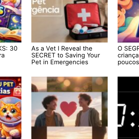
KS: 30
As a Vet I Reveal the
O SEGR
ra
SECRET to Saving Your
crianç
Pet in Emergencies
poucos